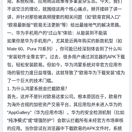
规、系统权限、应用商店政策等多重复杂生态。今天，我们
不谈空泛的理论，就围绕这两个核心痛点，掰开揉碎了讲一
讲，并针对那些被高频搜索的相关问题（如“欧易官网入口”
“欧易最新版”“欧易无法更新”等）给出最接地气的解决思路。
一、华为手机用户的“过山车”体验：从能装到不能装
如果你是华为手机用户，尤其是近两年购买的新款机型（如
Mate 60、Pura 70系列），你可能已经深刻体会到了什么叫
“安装软件全靠玄学”。过去，很多用户通过浏览器的APK下载
包，轻松安装欧易。但如今，华为鸿蒙系统对非官方应用市
场的管控力度日益增强，这就导致了“欧易华为下载安装”成为
了一个巨大的技术门槛。
1. 为什么鸿蒙系统会拦截欧易？
首先，这并不是针对欧易这家公司。根本原因在于，欧易作
为海外合规的加密资产交易平台，其应用包并未进入华为的
“AppGallery”（华为应用市场）。华为的安全检测机制（比如
“纯净模式”或“增强防护”）会默认拦截所有未经官方市场审核
的应用。当你尝试在浏览器中下载欧易的APK文件时，系统