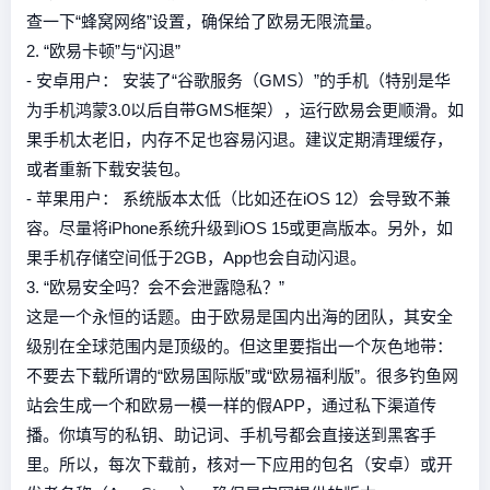
查一下“蜂窝网络”设置，确保给了欧易无限流量。
2. “欧易卡顿”与“闪退”
- 安卓用户： 安装了“谷歌服务（GMS）”的手机（特别是华
为手机鸿蒙3.0以后自带GMS框架），运行欧易会更顺滑。如
果手机太老旧，内存不足也容易闪退。建议定期清理缓存，
或者重新下载安装包。
- 苹果用户： 系统版本太低（比如还在iOS 12）会导致不兼
容。尽量将iPhone系统升级到iOS 15或更高版本。另外，如
果手机存储空间低于2GB，App也会自动闪退。
3. “欧易安全吗？会不会泄露隐私？”
这是一个永恒的话题。由于欧易是国内出海的团队，其安全
级别在全球范围内是顶级的。但这里要指出一个灰色地带：
不要去下载所谓的“欧易国际版”或“欧易福利版”。很多钓鱼网
站会生成一个和欧易一模一样的假APP，通过私下渠道传
播。你填写的私钥、助记词、手机号都会直接送到黑客手
里。所以，每次下载前，核对一下应用的包名（安卓）或开