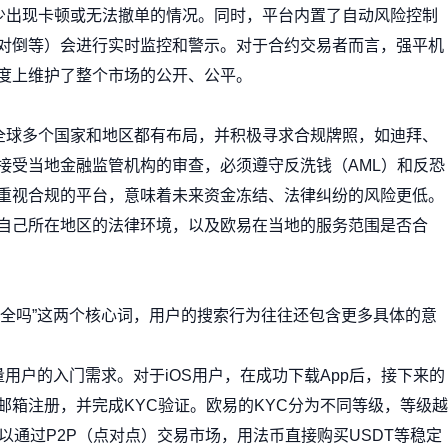
较少出现卡顿或无法撤单的情况。同时，平台内置了自动风险控制
对倒等）会进行实时监控和警示。对于合约交易者而言，强平机
度上维护了整个市场的公开、公平。
在全球多个国家和地区都有布局，并积极寻求合规牌照，如迪拜、
接受当地金融监管机构的审查，必须遵守反洗钱（AML）和反恐
家重视合规的平台，意味着未来资金冻结、法律纠纷的风险更低。
自己所在地区的法律环境，以及欧易在当地的服务范围是否合
台安全吗”这两个核心词，用户的搜索行为往往还包含更多具体的意
出大量用户的入门需求。对于iOS用户，在成功下载App后，接下来的
箱注册，并完成KYC验证。欧易的KYC分为不同等级，等级越
以通过P2P（点对点）交易市场，用法币直接购买USDT等稳定